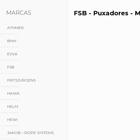
MARCAS
FSB - Puxadores - M
ATHMER
BMH
EVVA
FSB
FritsJurgens
HAWA
HELM
HEWI
JAKOB – Rope Systems