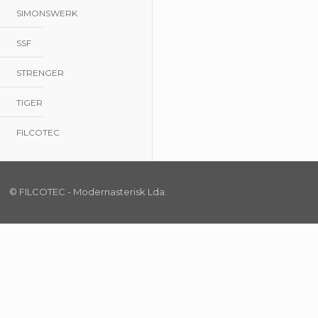
SIMONSWERK
SSF
STRENGER
TIGER
FILCOTEC
© FILCOTEC - Modernasterisk Lda.